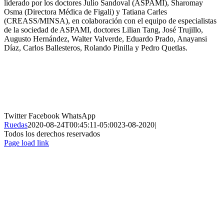
liderado por los doctores Julio Sandoval (ASPAMI), Sharomay
Osma (Directora Médica de Figali) y Tatiana Carles
(CREASS/MINSA), en colaboración con el equipo de especialistas
de la sociedad de ASPAMI, doctores Lilian Tang, José Trujillo,
Augusto Hernández, Walter Valverde, Eduardo Prado, Anayansi
Díaz, Carlos Ballesteros, Rolando Pinilla y Pedro Quetlas.
Twitter
Facebook
WhatsApp
Ruedas
2020-08-24T00:45:11-05:00
23-08-2020
|
Todos los derechos reservados
Page load link
Ir
a
Arriba