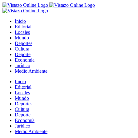
Saltar
al
contenido
Inicio
Editorial
Locales
Mundo
Deportes
Cultura
Deporte
Economía
Jurídico
Medio Ambiente
Inicio
Editorial
Locales
Mundo
Deportes
Cultura
Deporte
Economía
Jurídico
Medio Ambiente