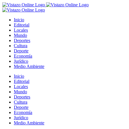
Saltar
al
contenido
Inicio
Editorial
Locales
Mundo
Deportes
Cultura
Deporte
Economía
Jurídico
Medio Ambiente
Inicio
Editorial
Locales
Mundo
Deportes
Cultura
Deporte
Economía
Jurídico
Medio Ambiente