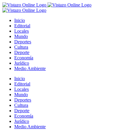
Saltar
al
contenido
Inicio
Editorial
Locales
Mundo
Deportes
Cultura
Deporte
Economía
Jurídico
Medio Ambiente
Inicio
Editorial
Locales
Mundo
Deportes
Cultura
Deporte
Economía
Jurídico
Medio Ambiente