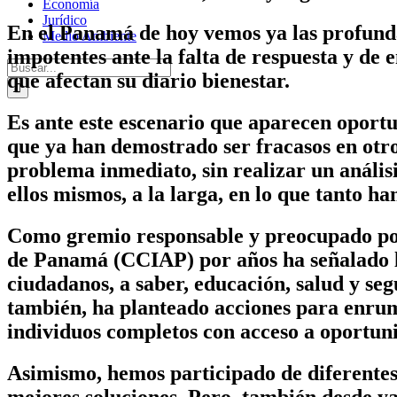
Economía
Jurídico
En el Panamá de hoy vemos ya las profunda
Medio Ambiente
impotentes ante la falta de respuesta y de 
Buscar:
que afectan su diario bienestar.
Es ante este escenario que aparecen oportu
que ya han demostrado ser fracasos en otro
problema inmediato, sin realizar un análisi
ellos mismos, a la larga, en lo que tanto ha
Como gremio responsable y preocupado por 
de Panamá (CCIAP) por años ha señalado las
ciudadanos, a saber, educación, salud y seg
también, ha planteado acciones para enru
individuos completos con acceso a oportun
Asimismo, hemos participado de diferentes
mejores soluciones. Pero, también desde ya