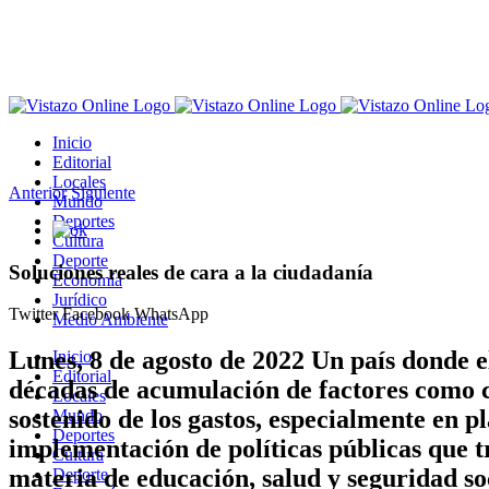
Saltar
al
contenido
Inicio
Editorial
Locales
Anterior
Siguiente
Mundo
Deportes
Ver
Cultura
imagen
Deporte
más
Soluciones reales de cara a la ciudadanía
Economía
grande
Jurídico
Twitter
Facebook
WhatsApp
Medio Ambiente
Lunes, 8 de agosto de 2022 Un país donde e
Inicio
Editorial
décadas de acumulación de factores como c
Locales
sostenido de los gastos, especialmente en pl
Mundo
Deportes
implementación de políticas públicas que tr
Cultura
materia de educación, salud y seguridad so
Deporte