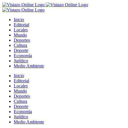
Saltar
al
contenido
Inicio
Editorial
Locales
Mundo
Deportes
Cultura
Deporte
Economía
Jurídico
Medio Ambiente
Inicio
Editorial
Locales
Mundo
Deportes
Cultura
Deporte
Economía
Jurídico
Medio Ambiente