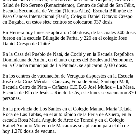
Salud de Río Sereno (Renacimiento), Centro de Salud de San Félix,
Escuela Secundaria de Volcán (Tierras Altas), Escuela Bilingüe de
Paso Canoas Internacional (Barú), Colegio Daniel Octavio Crespo
en Bugaba, en estos siete centros se colocaron 937 dosis.
En Herrera hoy lunes se aplicaron 560 dosis, de las cuales 340 dosis
fueron en la escuela Bilingüe de Parita, y 220 en el colegio José
Daniel Crespo de Chitré.
En la Casa del Pueblo de Natá, de Coclé y en la Escuela República
Dominicana de Antón, en el auto exprés del Boulevard Penonomé,
en la Cancha municipal de La Pintada, se aplicaron 2,030 dosis.
En los centros de vacunación de Veraguas dispuestos en la Escuela
José de la Cruz Mérida – Cañazas, Feria de Soná, Santiago Mall,
Escuela Cerro de Plata – Cañazas C.E.B.G José Muñoz – La Mesa,
Escuela de Río de Jesús – Río de Jesús, este lunes se vacunaron 870
personas.
En la provincia de Los Santos en el Colegio Manuel María Tejada
Roca de Las Tablas, en el auto rápido de la Feria de Azuero, en la
escuela Rosa María Angulo de Arce de Tonosí y en el Colegio
Rafael Antonio Moreno de Macaracas se aplicaron para el día de
hoy 1,270 dosis de vacuna.