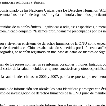
minorías religiosas y étnicas.
 Alto Comisionado de las Naciones Unidas para los Derechos Humanos (
esunta ‘sustracción de órganos’ dirigida a minorías, incluidos practica
enidos de minorías étnicas, lingüísticas o religiosas específicas, a menu
n comunicado conjunto. “Estamos profundamente preocupados por los info
ón y sirven en el sistema de derechos humanos de la ONU como especial
 de detenidos en China estaban siendo sometidos por la fuerza a análi
ografías, se habrían registrado en una base de datos de fuentes de órgan
en de los presos son, según se informa, corazones, riñones, hígados, có
sector de la salud, incluidos cirujanos, anestesistas y otros especialist
s autoridades chinas en 2006 y 2007, pero la respuesta que recibieron 
ambio de información son obstáculos para identificar y proteger con éxito
ismo de investigación de derechos humanos de la ONU puso de manifies
 de órganos, sigue apareciendo información sobre graves violaciones de