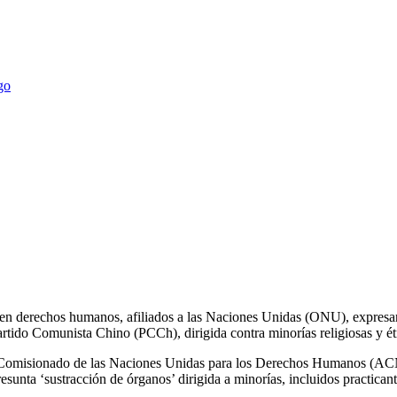
echos humanos, afiliados a las Naciones Unidas (ONU), expresaron 
rtido Comunista Chino (PCCh), dirigida contra minorías religiosas y ét
 Alto Comisionado de las Naciones Unidas para los Derechos Humanos (
esunta ‘sustracción de órganos’ dirigida a minorías, incluidos practica