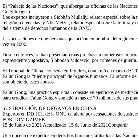
El “Palacio de las Naciones”, que alberga las oficinas de las Nacione
Getty Images)
Los expertos incluyeron a Siobhán Mullally, relator especial sobre la 
religión o creencias, y Nils Melzer, relator especial sobre la tortura 
del sistema de derechos humanos de la ONU.
Las acusaciones de que personas que actúan en nombre del régimen chin
vez en 2006.
Desde entonces, se han presentado más pruebas en numerosos informes, 
expresidente yugoslavo, Slobodan Milosevic, por crímenes de guerra.
El Tribunal de China, con sede en Londres, concluyó en marzo de 2020 
Falun Gong la “fuente principal” de órganos humanos. El informe del t
son objeto de estos abusos.
Falun Gong, una práctica espiritual, consiste en ejercicios de medita
para erradicar Falun Gong y sometió a más de 70 millones de sus pract
SUSTRACCIÓN DE ÓRGANOS EN CHINA
Expertos en DD.HH. de la ONU en alerta por acusaciones de sustrac
POR TOM OZIMEK
15 de Junio de 2021 Actualizado: 15 de Junio de 2021Compartir
Una docena de expertos en derechos humanos, afiliados a las Nacione