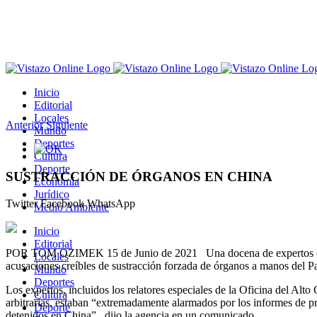
Saltar
al
contenido
Inicio
Editorial
Locales
Anterior
Siguiente
Mundo
Deportes
Ver
Cultura
imagen
Deporte
más
SUSTRACCIÓN DE ÓRGANOS EN CHINA
Economía
grande
Jurídico
Twitter
Facebook
WhatsApp
Medio Ambiente
Inicio
Editorial
POR TOM OZIMEK 15 de Junio de 2021 Una docena de expertos en der
Locales
acusaciones creíbles de sustracción forzada de órganos a manos del Pa
Mundo
Deportes
Los expertos, incluidos los relatores especiales de la Oficina del
Cultura
arbitrarias, estaban “extremadamente alarmados por los informes de pr
Deporte
detenidos en China” , dijo la agencia en un comunicado.