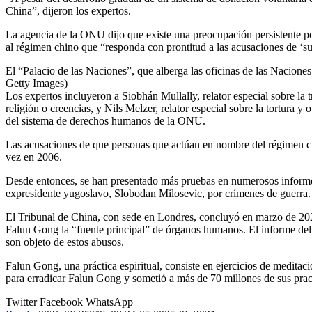
China”, dijeron los expertos.
La agencia de la ONU dijo que existe una preocupación persistente po
al régimen chino que “responda con prontitud a las acusaciones de ‘s
El “Palacio de las Naciones”, que alberga las oficinas de las Nacione
Getty Images)
Los expertos incluyeron a Siobhán Mullally, relator especial sobre la 
religión o creencias, y Nils Melzer, relator especial sobre la tortura 
del sistema de derechos humanos de la ONU.
Las acusaciones de que personas que actúan en nombre del régimen chin
vez en 2006.
Desde entonces, se han presentado más pruebas en numerosos informes, 
expresidente yugoslavo, Slobodan Milosevic, por crímenes de guerra.
El Tribunal de China, con sede en Londres, concluyó en marzo de 2020 
Falun Gong la “fuente principal” de órganos humanos. El informe del t
son objeto de estos abusos.
Falun Gong, una práctica espiritual, consiste en ejercicios de medita
para erradicar Falun Gong y sometió a más de 70 millones de sus pract
Twitter
Facebook
WhatsApp