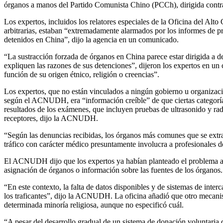
órganos a manos del Partido Comunista Chino (PCCh), dirigida contra 
Los expertos, incluidos los relatores especiales de la Oficina del
arbitrarias, estaban “extremadamente alarmados por los informes de pr
detenidos en China”, dijo la agencia en un comunicado.
“La sustracción forzada de órganos en China parece estar dirigida a det
expliquen las razones de sus detenciones”, dijeron los expertos en u
función de su origen étnico, religión o creencias”.
Los expertos, que no están vinculados a ningún gobierno u organizaci
según el ACNUDH, era “información creíble” de que ciertas categorías
resultados de los exámenes, que incluyen pruebas de ultrasonido y radi
receptores, dijo la ACNUDH.
“Según las denuncias recibidas, los órganos más comunes que se extra
tráfico con carácter médico presuntamente involucra a profesionales del 
El ACNUDH dijo que los expertos ya habían planteado el problema a la
asignación de órganos o información sobre las fuentes de los órganos.
“En este contexto, la falta de datos disponibles y de sistemas de interc
los traficantes”, dijo la ACNUDH. La oficina añadió que otro mecan
determinada minoría religiosa, aunque no especificó cuál.
“A pesar del desarrollo gradual de un sistema de donación voluntaria