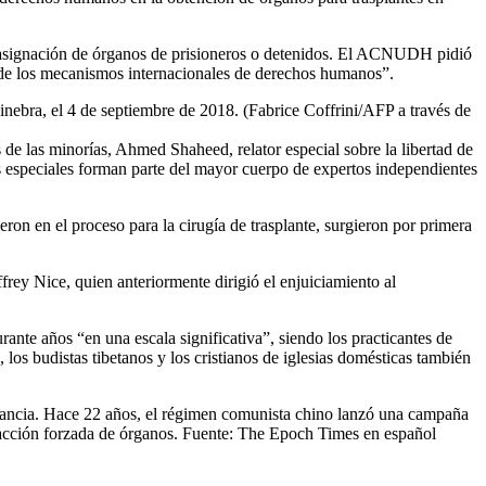
la asignación de órganos de prisioneros o detenidos. El ACNUDH pidió
e de los mecanismos internacionales de derechos humanos”.
inebra, el 4 de septiembre de 2018. (Fabrice Coffrini/AFP a través de
s de las minorías, Ahmed Shaheed, relator especial sobre la libertad de
ores especiales forman parte del mayor cuerpo de expertos independientes
on en el proceso para la cirugía de trasplante, surgieron por primera
rey Nice, quien anteriormente dirigió el enjuiciamiento al
nte años “en una escala significativa”, siendo los practicantes de
os budistas tibetanos y los cristianos de iglesias domésticas también
lerancia. Hace 22 años, el régimen comunista chino lanzó una campaña
xtracción forzada de órganos. Fuente: The Epoch Times en español