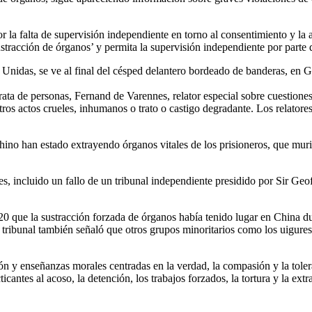
r la falta de supervisión independiente en torno al consentimiento y 
ustracción de órganos’ y permita la supervisión independiente por part
s Unidas, se ve al final del césped delantero bordeado de banderas, en G
trata de personas, Fernand de Varennes, relator especial sobre cuestione
y otros actos crueles, inhumanos o trato o castigo degradante. Los relat
o han estado extrayendo órganos vitales de los prisioneros, que murier
incluido un fallo de un tribunal independiente presidido por Sir Geoff
que la sustracción forzada de órganos había tenido lugar en China dura
ribunal también señaló que otros grupos minoritarios como los uigures, l
ción y enseñanzas morales centradas en la verdad, la compasión y la to
icantes al acoso, la detención, los trabajos forzados, la tortura y la e