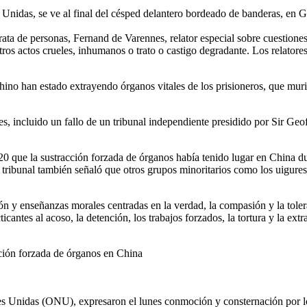
s Unidas, se ve al final del césped delantero bordeado de banderas, en G
trata de personas, Fernand de Varennes, relator especial sobre cuestione
y otros actos crueles, inhumanos o trato o castigo degradante. Los relat
o han estado extrayendo órganos vitales de los prisioneros, que murier
incluido un fallo de un tribunal independiente presidido por Sir Geoff
que la sustracción forzada de órganos había tenido lugar en China dura
ribunal también señaló que otros grupos minoritarios como los uigures, l
ción y enseñanzas morales centradas en la verdad, la compasión y la to
icantes al acoso, la detención, los trabajos forzados, la tortura y la e
ción forzada de órganos en China
s Unidas (ONU), expresaron el lunes conmoción y consternación por lo 