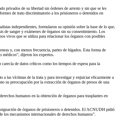
do privados de su libertad sin órdenes de arresto y sin que se les
rmes de trato discriminatorio a los prisioneros o detenidos en
istas independientes, formularon su opinión sobre la base de lo que,
sis de sangre y exámenes de órganos sin su consentimiento. Los
os vivos que se utiliza para relacionar los órganos con posibles
rneas y, con menos frecuencia, partes de hígados. Esta forma de
as médicos”, dijeron los expertos.
carecía de datos críticos como los tiempos de espera para la
 a las víctimas de la trata y para investigar y enjuiciar eficazmente a
to su preocupación por la extracción de órganos de presos de una
 derechos humanos en la obtención de órganos para trasplantes en
la asignación de órganos de prisioneros o detenidos. El ACNUDH pidió
e de los mecanismos internacionales de derechos humanos”.