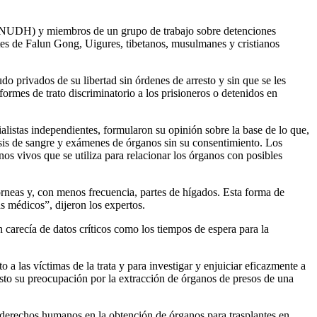
ACNUDH) y miembros de un grupo de trabajo sobre detenciones
ntes de Falun Gong, Uigures, tibetanos, musulmanes y cristianos
do privados de su libertad sin órdenes de arresto y sin que se les
rmes de trato discriminatorio a los prisioneros o detenidos en
istas independientes, formularon su opinión sobre la base de lo que,
sis de sangre y exámenes de órganos sin su consentimiento. Los
os vivos que se utiliza para relacionar los órganos con posibles
rneas y, con menos frecuencia, partes de hígados. Esta forma de
as médicos”, dijeron los expertos.
carecía de datos críticos como los tiempos de espera para la
 a las víctimas de la trata y para investigar y enjuiciar eficazmente a
to su preocupación por la extracción de órganos de presos de una
 derechos humanos en la obtención de órganos para trasplantes en