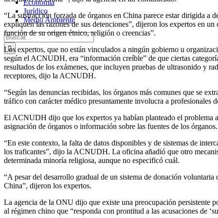
Economía
Jurídico
“La sustracción forzada de órganos en China parece estar dirigida a det
Medio Ambiente
expliquen las razones de sus detenciones”, dijeron los expertos en u
función de su origen étnico, religión o creencias”.
Buscar:
Los expertos, que no están vinculados a ningún gobierno u organizaci
según el ACNUDH, era “información creíble” de que ciertas categorías
resultados de los exámenes, que incluyen pruebas de ultrasonido y radi
receptores, dijo la ACNUDH.
“Según las denuncias recibidas, los órganos más comunes que se extra
tráfico con carácter médico presuntamente involucra a profesionales del 
El ACNUDH dijo que los expertos ya habían planteado el problema a la
asignación de órganos o información sobre las fuentes de los órganos.
“En este contexto, la falta de datos disponibles y de sistemas de interc
los traficantes”, dijo la ACNUDH. La oficina añadió que otro mecan
determinada minoría religiosa, aunque no especificó cuál.
“A pesar del desarrollo gradual de un sistema de donación voluntaria
China”, dijeron los expertos.
La agencia de la ONU dijo que existe una preocupación persistente po
al régimen chino que “responda con prontitud a las acusaciones de ‘s