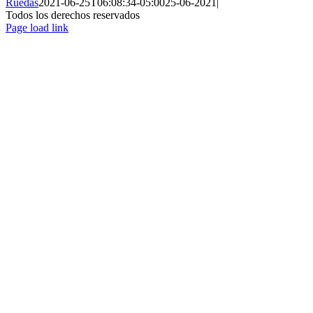
Ruedas
2021-06-25T06:08:34-05:00
25-06-2021
|
Todos los derechos reservados
Page load link
Ir
a
Arriba