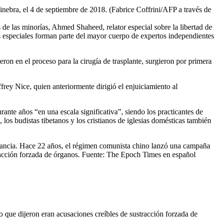
inebra, el 4 de septiembre de 2018. (Fabrice Coffrini/AFP a través de
s de las minorías, Ahmed Shaheed, relator especial sobre la libertad de
ores especiales forman parte del mayor cuerpo de expertos independientes
on en el proceso para la cirugía de trasplante, surgieron por primera
rey Nice, quien anteriormente dirigió el enjuiciamiento al
nte años “en una escala significativa”, siendo los practicantes de
os budistas tibetanos y los cristianos de iglesias domésticas también
lerancia. Hace 22 años, el régimen comunista chino lanzó una campaña
xtracción forzada de órganos. Fuente: The Epoch Times en español
que dijeron eran acusaciones creíbles de sustracción forzada de