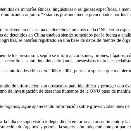
enidos de minorías étnicas, lingüísticas o religiosas específicas, a menu
n comunicado conjunto. “Estamos profundamente preocupados por los info
ón y sirven en el sistema de derechos humanos de la ONU como especial
 de detenidos en China estaban siendo sometidos por la fuerza a análi
ografías, se habrían registrado en una base de datos de fuentes de órgan
en de los presos son, según se informa, corazones, riñones, hígados, có
sector de la salud, incluidos cirujanos, anestesistas y otros especialist
s autoridades chinas en 2006 y 2007, pero la respuesta que recibieron 
ambio de información son obstáculos para identificar y proteger con éxito
ismo de investigación de derechos humanos de la ONU puso de manifies
 de órganos, sigue apareciendo información sobre graves violaciones de
r la falta de supervisión independiente en torno al consentimiento y 
ustracción de órganos’ y permita la supervisión independiente por part