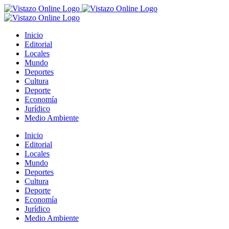
Saltar
al
contenido
Inicio
Editorial
Locales
Mundo
Deportes
Cultura
Deporte
Economía
Jurídico
Medio Ambiente
Inicio
Editorial
Locales
Mundo
Deportes
Cultura
Deporte
Economía
Jurídico
Medio Ambiente