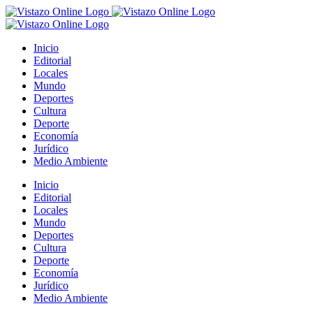
Saltar
al
contenido
Inicio
Editorial
Locales
Mundo
Deportes
Cultura
Deporte
Economía
Jurídico
Medio Ambiente
Inicio
Editorial
Locales
Mundo
Deportes
Cultura
Deporte
Economía
Jurídico
Medio Ambiente