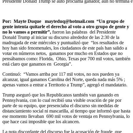
Presidente Donald Trump se auto proclama ganador, aún no termina el
Por: Mayte Duque mayteduq@hotmail.com “Un grupo de
gente intenta quitarle el derecho al voto a otro grupo de gente y
no lo vamos a permitir”,
fueron las palabras del Presidente
Donald Trump al iniciar su discurso alrededor de las 2:30 de la
madrugada de este miércoles y puntualizó que “los resultados de
hoy han sido fenomenales, los ciudadanos de este país han salido a
votar en números netos, ganamos por mucho en Estados que no
pensábamos como: Florida, Ohio, Texas por 700 mil votos, también
está claro que ganamos en Georgia”.
Continuó: “Vamos arriba por 117 mil votos, no nos pueden ya
alcanzar, igual ganamos Carolina del Norte, queda nada más 5% ;
apenas vamos a entrar a Territorio a Trump”, agregó el mandatario.
Trump aseguró que los Republicanos también van ganando en
Pennsylvania, con lo cual recibió una visible ovación de pie por
parte de su equipo, que presenciaba el discurso sin medidas de
distanciamiento social ni mascarilla, al tiempo que informó que hasta
ese momento llevaban 690 mil votos de ventaja en Pennsylvania, lo
que hace casi imposible que los alcancen.
La nota discordante del discurso fue la acusación de fraude que