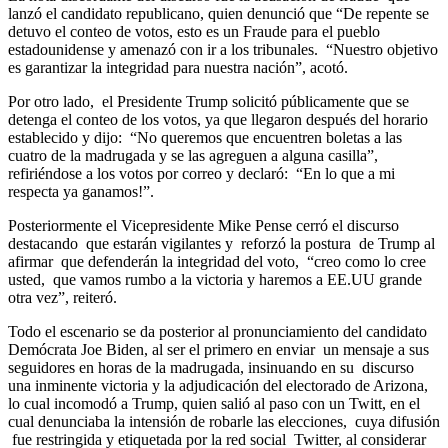
lanzó el candidato republicano, quien denunció que “De repente se
detuvo el conteo de votos, esto es un Fraude para el pueblo
estadounidense y amenazó con ir a los tribunales. “Nuestro objetivo
es garantizar la integridad para nuestra nación”, acotó.
Por otro lado, el Presidente Trump solicitó públicamente que se
detenga el conteo de los votos, ya que llegaron después del horario
establecido y dijo: “No queremos que encuentren boletas a las
cuatro de la madrugada y se las agreguen a alguna casilla”,
refiriéndose a los votos por correo y declaró: “En lo que a mi
respecta ya ganamos!”.
Posteriormente el Vicepresidente Mike Pense cerró el discurso
destacando que estarán vigilantes y reforzó la postura de Trump al
afirmar que defenderán la integridad del voto, “creo como lo cree
usted, que vamos rumbo a la victoria y haremos a EE.UU grande
otra vez”, reiteró.
Todo el escenario se da posterior al pronunciamiento del candidato
Demócrata Joe Biden, al ser el primero en enviar un mensaje a sus
seguidores en horas de la madrugada, insinuando en su discurso
una inminente victoria y la adjudicación del electorado de Arizona,
lo cual incomodó a Trump, quien salió al paso con un Twitt, en el
cual denunciaba la intensión de robarle las elecciones, cuya difusión
fue restringida y etiquetada por la red social Twitter, al considerar