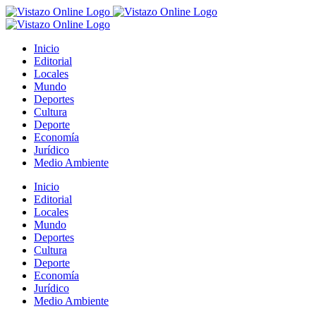
Saltar
al
contenido
Inicio
Editorial
Locales
Mundo
Deportes
Cultura
Deporte
Economía
Jurídico
Medio Ambiente
Inicio
Editorial
Locales
Mundo
Deportes
Cultura
Deporte
Economía
Jurídico
Medio Ambiente