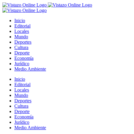
Saltar
al
contenido
Inicio
Editorial
Locales
Mundo
Deportes
Cultura
Deporte
Economía
Jurídico
Medio Ambiente
Inicio
Editorial
Locales
Mundo
Deportes
Cultura
Deporte
Economía
Jurídico
Medio Ambiente