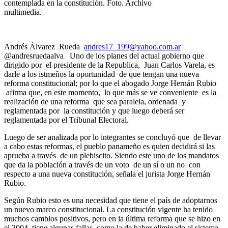
contemplada en la constitución. Foto. Archivo
multimedia.
Andrés Álvarez Rueda
andres17_199@yahoo.com.ar
@andresruedaalva Uno de los planes del actual gobierno que
dirigido por el presidente de la Republica, Juan Carlos Varela, es
darle a los istmeños la oportunidad de que tengan una nueva
reforma constitucional; por lo que el abogado Jorge Hernán Rubio
afirma que, en este momento, lo que más se ve conveniente es la
realización de una reforma que sea paralela, ordenada y
reglamentada por la constitución y que luego deberá ser
reglamentada por el Tribunal Electoral.
Luego de ser analizada por lo integrantes se concluyó que de llevar
a cabo estas reformas, el pueblo panameño es quien decidirá si las
aprueba a través de un plebiscito. Siendo este uno de los mandatos
que da la población a través de un voto de un sí o un no con
respecto a una nueva constitución, señala el jurista Jorge Hernán
Rubio.
Según Rubio esto es una necesidad que tiene el país de adoptarnos
un nuevo marco constitucional. La constitución vigente ha tenido
muchos cambios positivos, pero en la última reforma que se hizo en
el 2004, tiene algunas fallas como la de haber eliminado el sistema