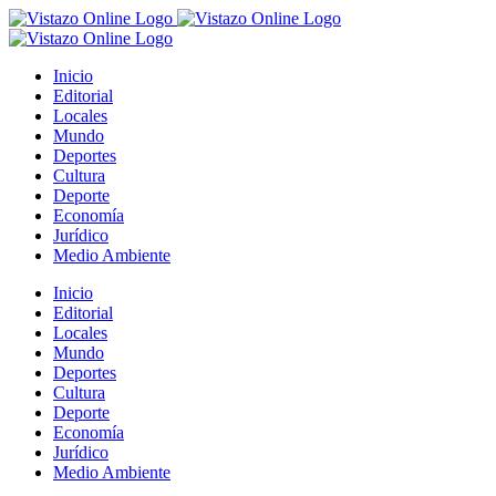
Saltar
al
contenido
Inicio
Editorial
Locales
Mundo
Deportes
Cultura
Deporte
Economía
Jurídico
Medio Ambiente
Inicio
Editorial
Locales
Mundo
Deportes
Cultura
Deporte
Economía
Jurídico
Medio Ambiente