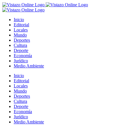
Saltar
al
contenido
Inicio
Editorial
Locales
Mundo
Deportes
Cultura
Deporte
Economía
Jurídico
Medio Ambiente
Inicio
Editorial
Locales
Mundo
Deportes
Cultura
Deporte
Economía
Jurídico
Medio Ambiente