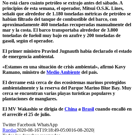
No está claro cuánto petróleo se extrajo antes del sábado. A
principios de esta semana, el operador, Mitsui O.S.K. Lines,
señaló que alrededor de 1.180 toneladas métricas de petróleo se
habían filtrado del tanque de combustible del barco, con
aproximadamente 460 toneladas recuperadas manualmente del
mar y la costa. El barco transportaba alrededor de 3.800
toneladas de fueloil muy bajo en azufre y 200 toneladas de
gasoil, según el operador.
El primer ministro Pravind Jugnauth había declarado el estado
de emergencia ambiental.
«Estamos en una situación de crisis ambiental», afirmó Kavy
Ramano, ministro de
Medio Ambiente
del país.
El derrame está cerca de dos ecosistemas marinos protegidos
ambientalmente y la reserva del Parque Marino Blue Bay. Muy
cerca se encuentran varias playas turísticas populares y
plantaciones de manglares.
El MV Wakashio se dirigía de
China
a
Brasil
cuando encalló en
el arrecife el 25 de julio.
Twitter
Facebook
WhatsApp
Ruedas
2020-08-16T19:18:49-05:00
16-08-2020
|