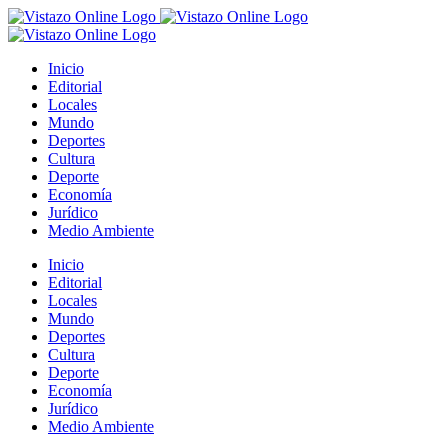
Saltar
al
contenido
Inicio
Editorial
Locales
Mundo
Deportes
Cultura
Deporte
Economía
Jurídico
Medio Ambiente
Inicio
Editorial
Locales
Mundo
Deportes
Cultura
Deporte
Economía
Jurídico
Medio Ambiente