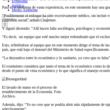
Economía
Jurídico
Para el economista de vasta experiencia, en este momento hay una gra
Medio Ambiente
“Posiblemente el enfoque ha sido excesivamente médico, sin incluir e
Buscar:
contenido social” señaló Chapman.
Y siguió diciendo: “Allí hacen falta sociólogos, psicólogos y economi
“Es decir, un equipo que esté mucho mejor redondeado que el exclus
Esto, refiriéndose al equipo que en este momento dirige el tema de la
país, que está bajo el timonel del Ministerio de Salud específicamente.
“La disyuntiva entre lo económico y lo sanitario, yo creo que es fal
El exministro considera que tanto el tema de lo económico como lo de 
desde el punto de vista económico y lo que significa el manejo econó
El lavado de mano en el proceso de
restablecimiento de la Economía. Foto
Archivo.
Además, dijo: “Yo no creo que se podría abrir más rápidamente de tajo”
selectivamente”.