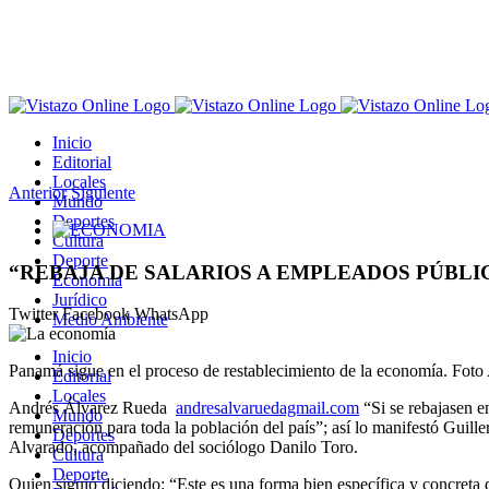
Saltar
al
contenido
Inicio
Editorial
Locales
Anterior
Siguiente
Mundo
Deportes
Ver
Cultura
imagen
Deporte
más
“REBAJA DE SALARIOS A EMPLEADOS PÚBL
Economía
grande
Jurídico
Twitter
Facebook
WhatsApp
Medio Ambiente
Inicio
Panamá sigue en el proceso de restablecimiento de la economía. Foto
Editorial
Locales
Andrés Álvarez Rueda
andresalvaruedagmail.com
“Si se rebajasen e
Mundo
remuneración para toda la población del país”; así lo manifestó Guil
Deportes
Alvarado, acompañado del sociólogo Danilo Toro.
Cultura
Deporte
Quien siguió diciendo: “Este es una forma bien específica y concreta d