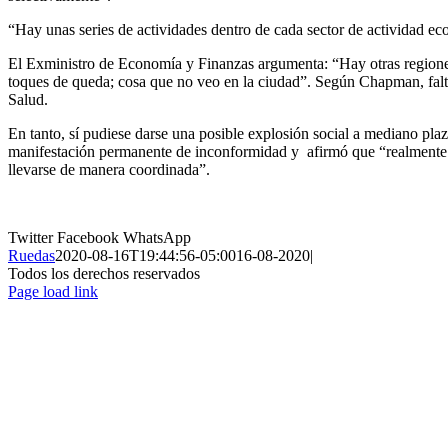
“Hay unas series de actividades dentro de cada sector de actividad e
El Exministro de Economía y Finanzas argumenta: “Hay otras regiones 
toques de queda; cosa que no veo en la ciudad”. Según Chapman, falta 
Salud.
En tanto, sí pudiese darse una posible explosión social a mediano pla
manifestación permanente de inconformidad y afirmó que “realmente
llevarse de manera coordinada”.
Twitter
Facebook
WhatsApp
Ruedas
2020-08-16T19:44:56-05:00
16-08-2020
|
Todos los derechos reservados
Page load link
Ir
a
Arriba