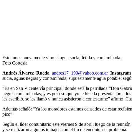
Este lunes nuevamente vino el agua sucia, fétida y contaminada.
Foto Cortesía.
Andrés Álvarez Rueda
andres17_199@yahoo.com.ar
Instagram 
sucia, aguas negras y contaminada; supuestamente agua potable; según
“Es en San Vicente vía principal, donde está la parrillada “Don Gabr
negras contaminadas; y es por eso que yo le hice la presentación a lo
les escribió, se les llamó y nunca asistieron a contestarme” afirmó Cas
Además señaló: “Ya los moradores estamos cansados de estar recibiend
pico”.
Según el líder comunitario este viernes 9 de abril; luego de la reuni
y se realizaron algunos trabajos con el fin de encontrar el problema.