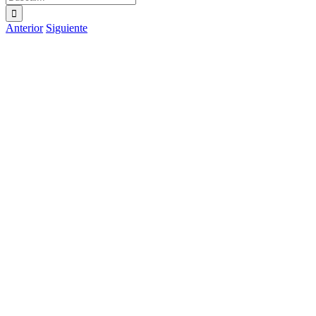
Anterior
Siguiente
Ver
imagen
más
grande