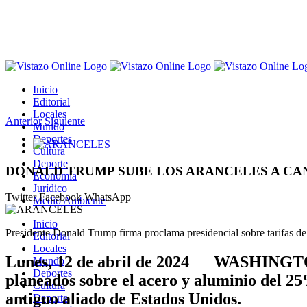
Saltar
al
contenido
Inicio
Editorial
Locales
Anterior
Siguiente
Mundo
Deportes
Ver
Cultura
imagen
Deporte
más
DONALD TRUMP SUBE LOS ARANCELES A CAN
Economía
grande
Jurídico
Twitter
Facebook
WhatsApp
Medio Ambiente
Inicio
Presidente Donald Trump firma proclama presidencial sobre tarifas de
Editorial
Locales
Lunes, 12 de abril de 2024 WASHINGTON 
Mundo
Deportes
planeados sobre el acero y aluminio del 2
Cultura
antiguo aliado de Estados Unidos.
Deporte