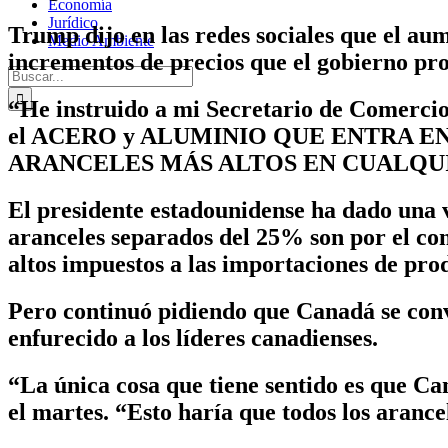
Economía
Jurídico
Trump dijo en las redes sociales que el aum
Medio Ambiente
incrementos de precios que el gobierno pro
Buscar:
“He instruido a mi Secretario de Comer
el ACERO y ALUMINIO QUE ENTRA E
ARANCELES MÁS ALTOS EN CUALQUIER PA
El presidente estadounidense ha dado una 
aranceles separados del 25% son por el con
altos impuestos a las importaciones de prod
Pero continuó pidiendo que Canadá se conv
enfurecido a los líderes canadienses.
“La única cosa que tiene sentido es que 
el martes. “Esto haría que todos los arance