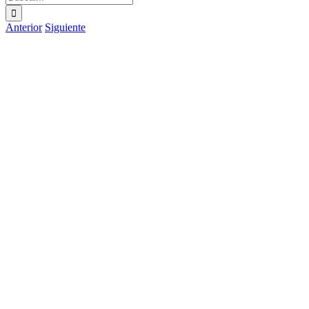
Anterior
Siguiente
Ver
imagen
más
grande