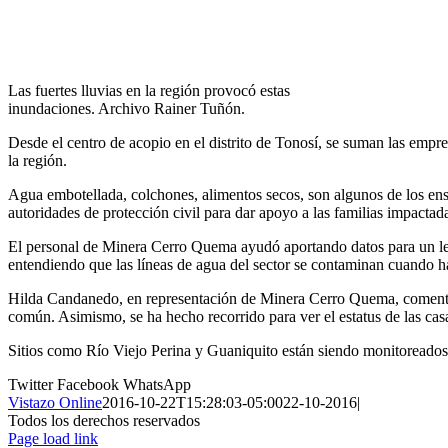
Las fuertes lluvias en la región provocó estas
inundaciones. Archivo Rainer Tuñón.
Desde el centro de acopio en el distrito de Tonosí, se suman las empre
la región.
Agua embotellada, colchones, alimentos secos, son algunos de los ense
autoridades de protección civil para dar apoyo a las familias impactad
El personal de Minera Cerro Quema ayudó aportando datos para un lev
entendiendo que las líneas de agua del sector se contaminan cuando 
Hilda Candanedo, en representación de Minera Cerro Quema, comentó qu
común. Asimismo, se ha hecho recorrido para ver el estatus de las cas
Sitios como Río Viejo Perina y Guaniquito están siendo monitoreados
Twitter
Facebook
WhatsApp
Vistazo Online
2016-10-22T15:28:03-05:00
22-10-2016
|
Todos los derechos reservados
Page load link