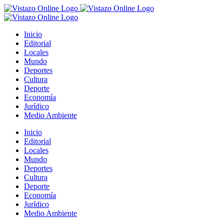
Saltar
al
contenido
Inicio
Editorial
Locales
Mundo
Deportes
Cultura
Deporte
Economía
Jurídico
Medio Ambiente
Inicio
Editorial
Locales
Mundo
Deportes
Cultura
Deporte
Economía
Jurídico
Medio Ambiente