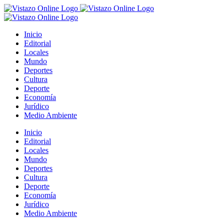
Saltar
al
contenido
Inicio
Editorial
Locales
Mundo
Deportes
Cultura
Deporte
Economía
Jurídico
Medio Ambiente
Inicio
Editorial
Locales
Mundo
Deportes
Cultura
Deporte
Economía
Jurídico
Medio Ambiente