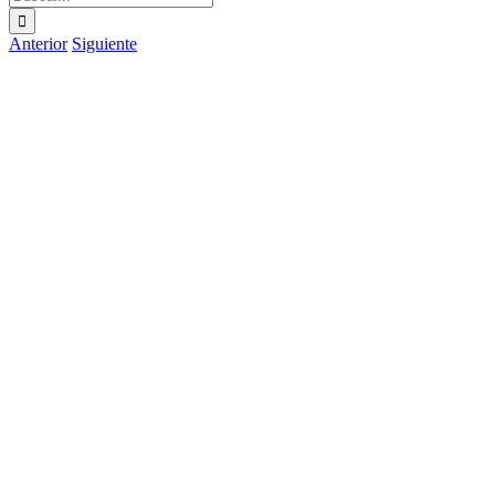
Anterior
Siguiente
Ver
imagen
más
grande