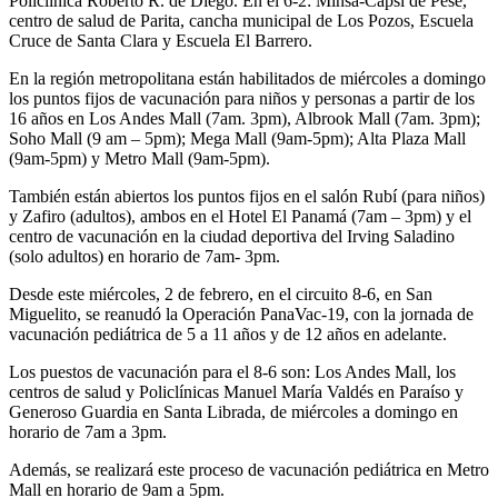
Policlínica Roberto R. de Diego. En el 6-2: Minsa-Capsi de Pesé,
centro de salud de Parita, cancha municipal de Los Pozos, Escuela
Cruce de Santa Clara y Escuela El Barrero.
En la región metropolitana están habilitados de miércoles a domingo
los puntos fijos de vacunación para niños y personas a partir de los
16 años en Los Andes Mall (7am. 3pm), Albrook Mall (7am. 3pm);
Soho Mall (9 am – 5pm); Mega Mall (9am-5pm); Alta Plaza Mall
(9am-5pm) y Metro Mall (9am-5pm).
También están abiertos los puntos fijos en el salón Rubí (para niños)
y Zafiro (adultos), ambos en el Hotel El Panamá (7am – 3pm) y el
centro de vacunación en la ciudad deportiva del Irving Saladino
(solo adultos) en horario de 7am- 3pm.
Desde este miércoles, 2 de febrero, en el circuito 8-6, en San
Miguelito, se reanudó la Operación PanaVac-19, con la jornada de
vacunación pediátrica de 5 a 11 años y de 12 años en adelante.
Los puestos de vacunación para el 8-6 son: Los Andes Mall, los
centros de salud y Policlínicas Manuel María Valdés en Paraíso y
Generoso Guardia en Santa Librada, de miércoles a domingo en
horario de 7am a 3pm.
Además, se realizará este proceso de vacunación pediátrica en Metro
Mall en horario de 9am a 5pm.