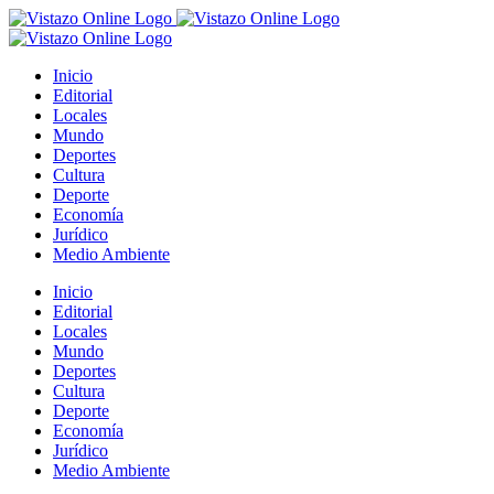
Saltar
al
contenido
Inicio
Editorial
Locales
Mundo
Deportes
Cultura
Deporte
Economía
Jurídico
Medio Ambiente
Inicio
Editorial
Locales
Mundo
Deportes
Cultura
Deporte
Economía
Jurídico
Medio Ambiente