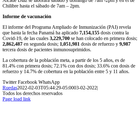
Alcade Díaz se laborará sábado y domingo de 7am -2pm y en el de
Chilibre hasta el sábado de 7am – 2pm.
Informe de vacunación
El informe del Programa Ampliado de Inmunización (PAI) revela
que hasta la fecha Panamá ha aplicado
7,154,155
dosis contra la
Covid-19, de las cuales
3,229,700
se han colocado en primera dosis;
2,862,487
en segunda dosis;
1,051,981
dosis de refuerzo y
9,987
tercera dosis de pacientes inmunosuprimidos.
La cobertura de la población meta, a partir de los 5 años, es de
81.4% con primera dosis; 72.1% con dos dosis; 33.6% con dosis de
refuerzo y 14.7% de cobertura en la población entre 5 y 11 años.
Twitter
Facebook
WhatsApp
Ruedas
2022-02-03T05:44:29-05:00
03-02-2022
|
Todos los derechos reservados
Page load link
Ir
a
Arriba