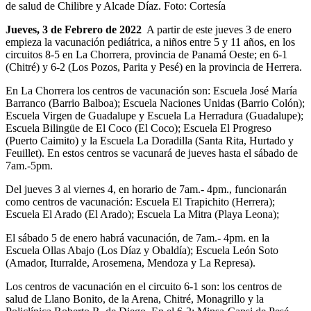
de salud de Chilibre y Alcade Díaz. Foto: Cortesía
Jueves, 3 de Febrero de 2022
A partir de este jueves 3 de enero
empieza la vacunación pediátrica, a niños entre 5 y 11 años, en los
circuitos 8-5 en La Chorrera, provincia de Panamá Oeste; en 6-1
(Chitré) y 6-2 (Los Pozos, Parita y Pesé) en la provincia de Herrera.
En La Chorrera los centros de vacunación son: Escuela José María
Barranco (Barrio Balboa); Escuela Naciones Unidas (Barrio Colón);
Escuela Virgen de Guadalupe y Escuela La Herradura (Guadalupe);
Escuela Bilingüe de El Coco (El Coco); Escuela El Progreso
(Puerto Caimito) y la Escuela La Doradilla (Santa Rita, Hurtado y
Feuillet). En estos centros se vacunará de jueves hasta el sábado de
7am.-5pm.
Del jueves 3 al viernes 4, en horario de 7am.- 4pm., funcionarán
como centros de vacunación: Escuela El Trapichito (Herrera);
Escuela El Arado (El Arado); Escuela La Mitra (Playa Leona);
El sábado 5 de enero habrá vacunación, de 7am.- 4pm. en la
Escuela Ollas Abajo (Los Díaz y Obaldía); Escuela León Soto
(Amador, Iturralde, Arosemena, Mendoza y La Represa).
Los centros de vacunación en el circuito 6-1 son: los centros de
salud de Llano Bonito, de la Arena, Chitré, Monagrillo y la