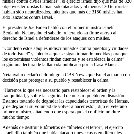
misiles contra civiles israelíes”, el ejército israelí dijo que más de 820
objetivos terroristas habían sido atacados y al menos 130 terroristas
habían sido neutralizados, mientras que más de 3150 misiles han
sido lanzados contra Israel.
El presidente Joe Biden habló con el primer ministro israelí
Benjamin Netanyahu el sábado, reiterando su firme apoyo al
derecho de Israel a defenderse de los ataques con misiles.
“Condenó estos ataques indiscriminados contra pueblos y ciudades
de todo Israel” y “alentó a que se sigan tomando medidas para que
los extremistas violentos rindan cuentas y se establezca la calma”,
según una lectura de la llamada publicada por la Casa Blanca.
Netanyahu declaró el domingo a CBS News que Israel actuaría con
decisión para proteger a su pueblo y restablecer la calma.
“Haremos lo que sea necesario para restablecer el orden y la
tranquilidad, y sobre la seguridad de nuestro pueblo en disuasión.
Estamos tratando de degradar las capacidades terroristas de Hamás,
y de degradar su voluntad de volver a hacer esto”, dijo el veterano
primer ministro, añadiendo que espera que el conflicto no dure
mucho tiempo.
Además de destruir kilómetros de “túneles del terror”, el ejército
israelí dijo también que había atacado nueve casas en diferentes