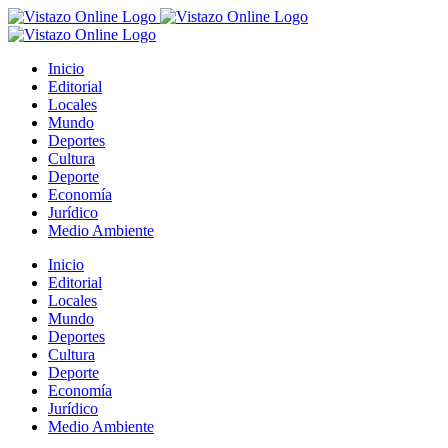
Saltar
al
contenido
Inicio
Editorial
Locales
Mundo
Deportes
Cultura
Deporte
Economía
Jurídico
Medio Ambiente
Inicio
Editorial
Locales
Mundo
Deportes
Cultura
Deporte
Economía
Jurídico
Medio Ambiente