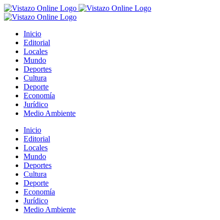
Saltar
al
contenido
Inicio
Editorial
Locales
Mundo
Deportes
Cultura
Deporte
Economía
Jurídico
Medio Ambiente
Inicio
Editorial
Locales
Mundo
Deportes
Cultura
Deporte
Economía
Jurídico
Medio Ambiente