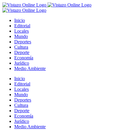
Saltar
al
contenido
Inicio
Editorial
Locales
Mundo
Deportes
Cultura
Deporte
Economía
Jurídico
Medio Ambiente
Inicio
Editorial
Locales
Mundo
Deportes
Cultura
Deporte
Economía
Jurídico
Medio Ambiente