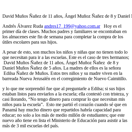
David Muños Ñañez de 11 años, Ángel Muñoz Ñañez de 8 y Daniel 
Andrés Álvarez Ruda
andres17_199@yahoo.com.ar
Hoy es el
primer día de clases. Muchos padres y familiares se encontraban en
los almacenes este fin de semana para completar la compra de los
útiles escolares para sus hijos.
A pesar de esto, son muchos los niños y niñas que no tienen todo lo
que necesitan para ir a las escuelas. Este es el caso de tres hermanos;
David Muños Ñañez de 11 años, Ángel Muñoz Ñañez de 8 y
Daniel Muños Ñañez de 5 años. La madres de ellos es la señora
Edilsa Ñañez de Muños. Estos tres niños y su madre viven en la
barreada Nueva Jerusalén en el corregimiento de Nuevo Caimitillo.
y lo que me sorprendió fue que al preguntarle a Edilsa; si sus hijos
estaban listos para enviarlos a la escuela; ella contestó con tristeza, y
casi llorando, “No tengo dinero para comprar lo que necesitan mis
niños para la escuela”. Esto me partió el corazón cuando sé que en
Panamá hay mucho dinero que repartidos habría capacidad para
educar; no solo a los más de medio millón de estudiantes; que este
nuevo año tiene en lista el Ministerio de Educación para asistir a las
más de 3 mil escuelas del país.