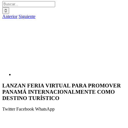
Buscar:
Anterior
Siguiente
Ver
imagen
más
grande
LANZAN FERIA VIRTUAL PARA PROMOVER
PANAMÁ INTERNACIONALMENTE COMO
DESTINO TURÍSTICO
Twitter
Facebook
WhatsApp