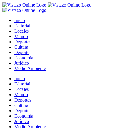
Saltar
al
contenido
Inicio
Editorial
Locales
Mundo
Deportes
Cultura
Deporte
Economía
Jurídico
Medio Ambiente
Inicio
Editorial
Locales
Mundo
Deportes
Cultura
Deporte
Economía
Jurídico
Medio Ambiente