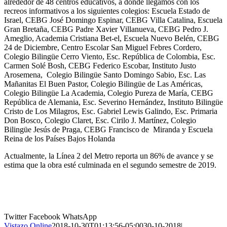
alrededor de 48 centros educativos, a donde llegamos con los
recreos informativos a los siguientes colegios: Escuela Estado de
Israel, CEBG José Domingo Espinar, CEBG Villa Catalina, Escuela
Gran Bretaña, CEBG Padre Xavier Villanueva, CEBG Pedro J.
Ameglio, Academia Cristiana Bet-el, Escuela Nuevo Belén, CEBG
24 de Diciembre, Centro Escolar San Miguel Febres Cordero,
Colegio Bilingüe Cerro Viento, Esc. República de Colombia, Esc.
Carmen Solé Bosh, CEBG Federico Escobar, Instituto Justo
Arosemena, Colegio Bilingüe Santo Domingo Sabio, Esc. Las
Mañanitas El Buen Pastor, Colegio Bilingüe de Las Américas,
Colegio Bilingüe La Academia, Colegio Pureza de María, CEBG
República de Alemania, Esc. Severino Hernández, Instituto Bilingüe
Cristo de Los Milagros, Esc. Gabriel Lewis Galindo, Esc. Primaria
Don Bosco, Colegio Claret, Esc. Cirilo J. Martínez, Colegio
Bilingüe Jesús de Praga, CEBG Francisco de Miranda y Escuela
Reina de los Países Bajos Holanda
Actualmente, la Línea 2 del Metro reporta un 86% de avance y se
estima que la obra esté culminada en el segundo semestre de 2019.
Twitter
Facebook
WhatsApp
Vistazo Online
2018-10-30T01:13:56-05:00
30-10-2018
|