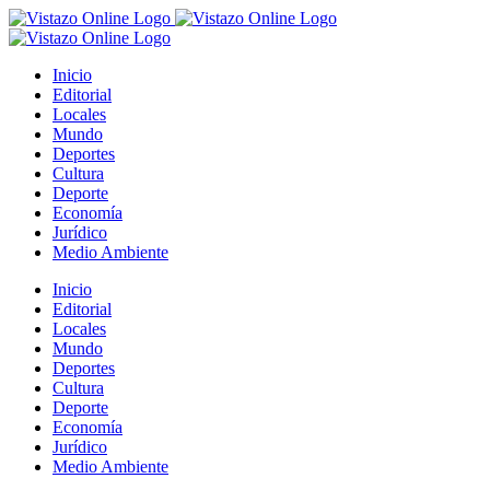
Saltar
al
contenido
Inicio
Editorial
Locales
Mundo
Deportes
Cultura
Deporte
Economía
Jurídico
Medio Ambiente
Inicio
Editorial
Locales
Mundo
Deportes
Cultura
Deporte
Economía
Jurídico
Medio Ambiente