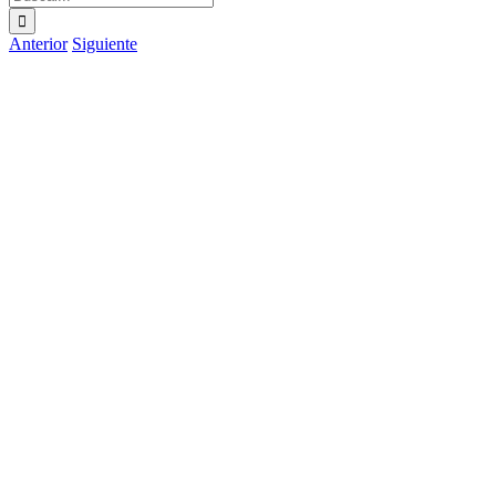
Anterior
Siguiente
Ver
imagen
más
grande