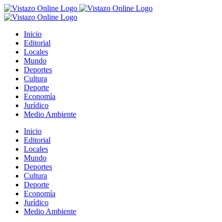
Saltar
al
contenido
Inicio
Editorial
Locales
Mundo
Deportes
Cultura
Deporte
Economía
Jurídico
Medio Ambiente
Inicio
Editorial
Locales
Mundo
Deportes
Cultura
Deporte
Economía
Jurídico
Medio Ambiente