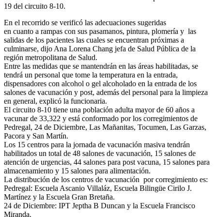
19 del circuito 8-10.
En el recorrido se verificó las adecuaciones sugeridas
en cuanto a rampas con sus pasamanos, pintura, plomería y las
salidas de los pacientes las cuales se encuentran próximas a
culminarse, dijo Ana Lorena Chang jefa de Salud Pública de la
región metropolitana de Salud.
Entre las medidas que se mantendrán en las áreas habilitadas, se
tendrá un personal que tome la temperatura en la entrada,
dispensadores con alcohol o gel alcoholado en la entrada de los
salones de vacunación y post, además del personal para la limpieza
en general, explicó la funcionaria.
El circuito 8-10 tiene una población adulta mayor de 60 años a
vacunar de 33,322 y está conformado por los corregimientos de
Pedregal, 24 de Diciembre, Las Mañanitas, Tocumen, Las Garzas,
Pacora y San Martín.
Los 15 centros para la jornada de vacunación masiva tendrán
habilitados un total de 48 salones de vacunación, 15 salones de
atención de urgencias, 44 salones para post vacuna, 15 salones para
almacenamiento y 15 salones para alimentación.
La distribución de los centros de vacunación por corregimiento es:
Pedregal: Escuela Ascanio Villaláz, Escuela Bilingüe Cirilo J.
Martínez y la Escuela Gran Bretaña.
24 de Diciembre: IPT Jeptha B Duncan y la Escuela Francisco
Miranda.