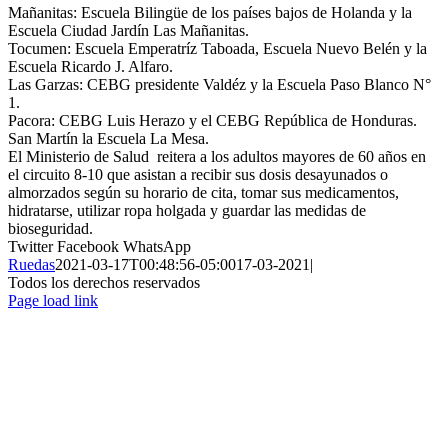
Mañanitas: Escuela Bilingüe de los países bajos de Holanda y la
Escuela Ciudad Jardín Las Mañanitas.
Tocumen: Escuela Emperatríz Taboada, Escuela Nuevo Belén y la
Escuela Ricardo J. Alfaro.
Las Garzas: CEBG presidente Valdéz y la Escuela Paso Blanco N°
1.
Pacora: CEBG Luis Herazo y el CEBG República de Honduras.
San Martín la Escuela La Mesa.
El Ministerio de Salud reitera a los adultos mayores de 60 años en
el circuito 8-10 que asistan a recibir sus dosis desayunados o
almorzados según su horario de cita, tomar sus medicamentos,
hidratarse, utilizar ropa holgada y guardar las medidas de
bioseguridad.
Twitter
Facebook
WhatsApp
Ruedas
2021-03-17T00:48:56-05:00
17-03-2021
|
Todos los derechos reservados
Page load link
Ir
a
Arriba