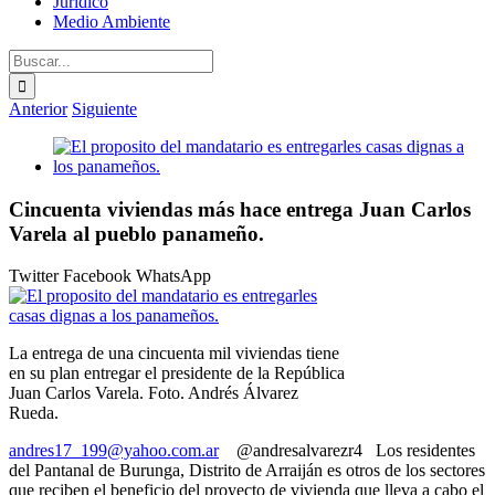
Jurídico
Medio Ambiente
Buscar:
Anterior
Siguiente
Ver
imagen
más
grande
Cincuenta viviendas más hace entrega Juan Carlos
Varela al pueblo panameño.
Twitter
Facebook
WhatsApp
La entrega de una cincuenta mil viviendas tiene
en su plan entregar el presidente de la República
Juan Carlos Varela. Foto. Andrés Álvarez
Rueda.
andres17_199@yahoo.com.ar
@andresalvarezr4 Los residentes
del Pantanal de Burunga, Distrito de Arraiján es otros de los sectores
que reciben el beneficio del proyecto de vivienda que lleva a cabo el